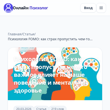
Онлайн
Психолог
Вход
Главная
/
Статьи
/
Психология FOMO: как страх пропустить чем-то...
Психология
2 мин чтения
Психология FOMO: как
страх пропустить чем-то
важное влияет на наше
поведение и ментальное
здоровье
20.03.2026
Статья
219 слов