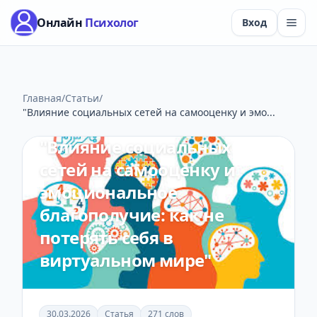
Онлайн
Психолог
Вход
Главная
/
Статьи
/
"Влияние социальных сетей на самооценку и эмо...
Социальные сети
2 мин чтения
"Влияние социальных
сетей на самооценку и
эмоциональное
благополучие: как не
потерять себя в
виртуальном мире"
30.03.2026
Статья
271 слов