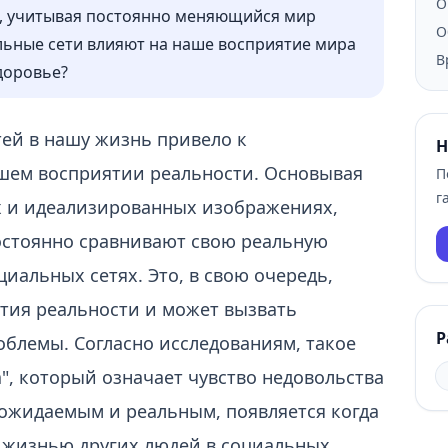
О
ен, учитывая постоянно меняющийся мир
О
льные сети влияют на наше восприятие мира
В
здоровье?
ей в нашу жизнь привело к
Н
шем восприятии реальности. Основывая
П
г
 и идеализированных изображениях,
постоянно сравнивают свою реальную
циальных сетях. Это, в свою очередь,
тия реальности и может вызвать
Р
блемы. Согласно исследованиям, такое
", который означает чувство недовольства
ожидаемым и реальным, появляется когда
 жизнью других людей в социальных