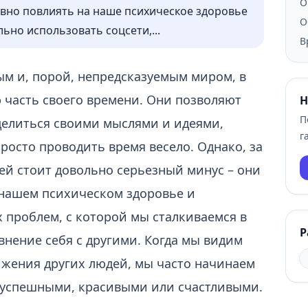
О
ивно повлиять на наше психическое здоровье
О
льно использовать соцсети,...
В
ым и, порой, непредсказуемым миром, в
часть своего времени. Они позволяют
Н
П
 делиться своими мыслями и идеями,
г
росто проводить время весело. Однако, за
ей стоит довольно серьезный минус – они
 нашем психическом здоровье и
 проблем, с которой мы сталкиваемся в
Р
внение себя с другими. Когда мы видим
жения других людей, мы часто начинаем
о успешными, красивыми или счастливыми.