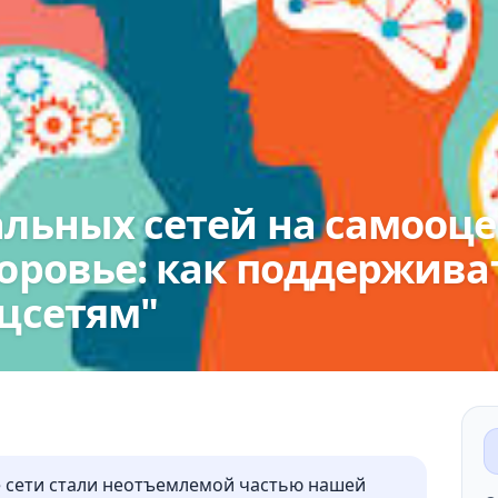
льных сетей на самооце
оровье: как поддержива
цсетям"
 сети стали неотъемлемой частью нашей