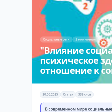
Социальные сети
2 мин чтения
"Влияние социа
психическое зд
отношение к со
30.06.2025
Статья
339 слов
В современном мире социальные