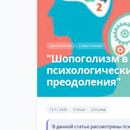
Шопоголизм
2 мин чтения
"Шопоголизм в 
психологически
преодоления"
13.11.2025
Статья
224 слов
В данной статье рассмотрены пс