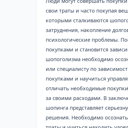
Люди могут совершать покупки 
свои траты и часто покупая ве
которыми сталкиваются шопого
затруднения, накопление долг
психологические проблемы. Пос
покупками и становится завис
шопоголизма необходимо осозн
или специалисту по зависимост
покупками и научиться управл
отличать необходимые покупки
за своими расходами. В заключ
шопинга представляет серьезн
решения. Необходимо осознать
траты и учиться находить удов