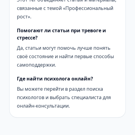
связанные с темой «Профессиональный
рост».
Помогают ли статьи при тревоге и
стрессе?
Да, статьи могут помочь лучше понять
своё состояние и найти первые способы
самоподдержки.
Где найти психолога онлайн?
Вы можете перейти в раздел поиска
психологов и выбрать специалиста для
онлайн-консультации.