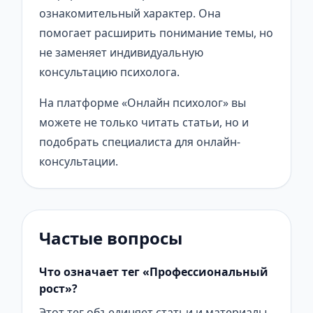
ознакомительный характер. Она
помогает расширить понимание темы, но
не заменяет индивидуальную
консультацию психолога.
На платформе «Онлайн психолог» вы
можете не только читать статьи, но и
подобрать специалиста для онлайн-
консультации.
Частые вопросы
Что означает тег «Профессиональный
рост»?
Этот тег объединяет статьи и материалы,