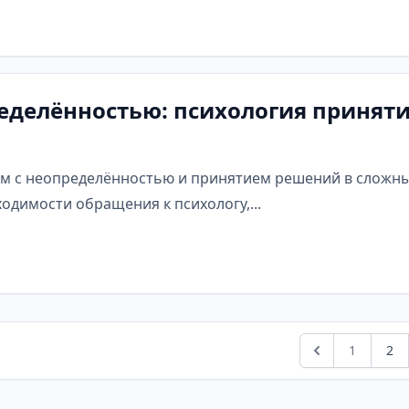
ределённостью: психология принят
м с неопределённостью и принятием решений в сложны
димости обращения к психологу,...
1
2