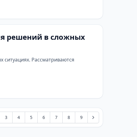
ия решений в сложных
х ситуациях. Рассматриваются
3
4
5
6
7
8
9