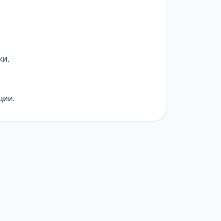
ки.
ции.