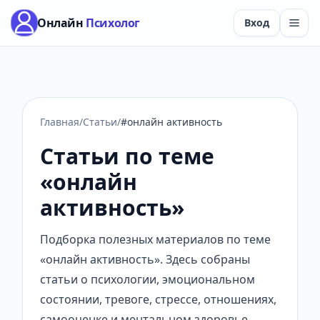
Онлайн
Психолог
Вход
Главная
/
Статьи
/
#онлайн активность
Статьи по теме
«онлайн
активность»
Подборка полезных материалов по теме
«онлайн активность». Здесь собраны
статьи о психологии, эмоциональном
состоянии, тревоге, стрессе, отношениях,
самооценке и ментальном здоровье.