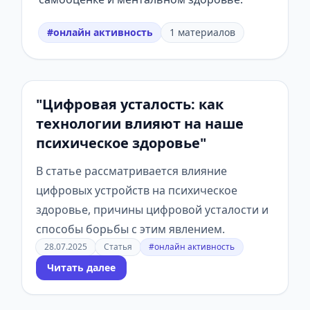
#онлайн активность
1 материалов
"Цифровая усталость: как
технологии влияют на наше
психическое здоровье"
В статье рассматривается влияние
цифровых устройств на психическое
здоровье, причины цифровой усталости и
способы борьбы с этим явлением.
28.07.2025
Статья
#онлайн активность
Читать далее