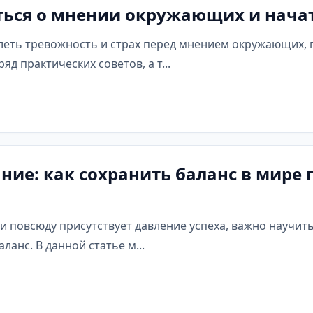
ться о мнении окружающих и начат
олеть тревожность и страх перед мнением окружающих, 
д практических советов, а т...
ие: как сохранить баланс в мире п
 и повсюду присутствует давление успеха, важно научи
анс. В данной статье м...