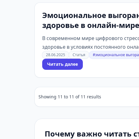
Эмоциональное выгоран
здоровье в онлайн-мир
В современном мире цифрового стресс
здоровье в условиях постоянного онла
28.06.2025
Статья
#эмоциональное выгор
Читать далее
Showing
11
to
11
of
11
results
Почему важно читать с