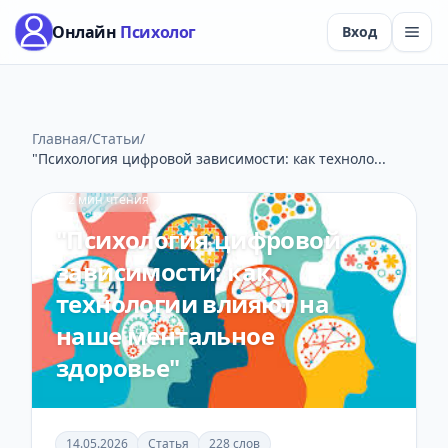
Онлайн
Психолог
Вход
Главная
/
Статьи
/
"Психология цифровой зависимости: как техноло...
Психология цифровой зависимости
2 мин чтения
"Психология цифровой
зависимости: как
технологии влияют на
наше ментальное
здоровье"
14.05.2026
Статья
228 слов