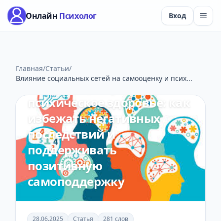
Онлайн
Психолог
Вход
Социальные сети
2 мин чтения
Влияние социальных сетей
Главная
/
Статьи
/
Влияние социальных сетей на самооценку и псих...
на самооценку и
психическое здоровье: как
избежать негативных
последствий и
поддерживать
позитивную
самоподдержку
28.06.2025
Статья
281 слов