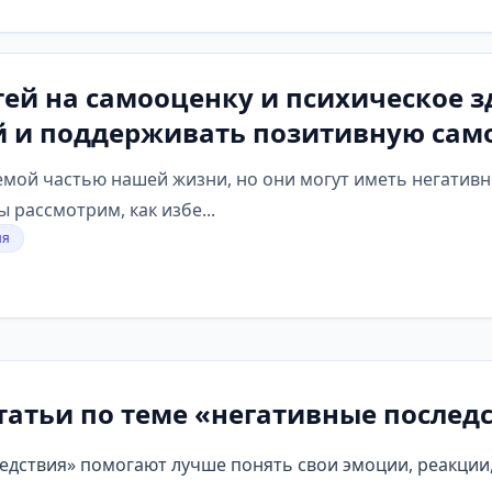
ей на самооценку и психическое з
й и поддерживать позитивную са
емой частью нашей жизни, но они могут иметь негативн
 рассмотрим, как избе...
ия
татьи по теме «негативные послед
едствия» помогают лучше понять свои эмоции, реакции,