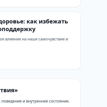
доровье: как избежать
моподдержку
ое влияние на наше самочувствие и
ствия»
 поведение и внутреннее состояние.