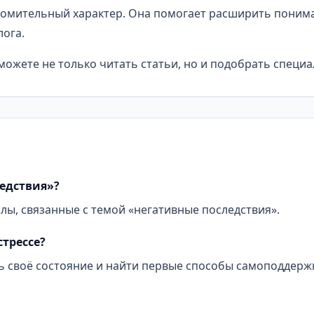
омительный характер. Она помогает расширить понима
ога.
ожете не только читать статьи, но и подобрать специа
ледствия»?
алы, связанные с темой «негативные последствия».
стрессе?
ь своё состояние и найти первые способы самоподдерж