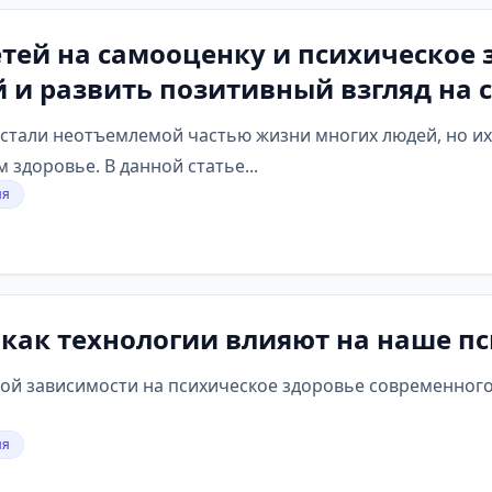
тей на самооценку и психическое 
 и развить позитивный взгляд на с
стали неотъемлемой частью жизни многих людей, но и
 здоровье. В данной статье...
ия
как технологии влияют на наше п
ой зависимости на психическое здоровье современного 
ия