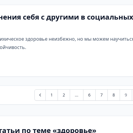
внения себя с другими в социальных
ихическое здоровье неизбежно, но мы можем научиться
тойчивость.
1
2
...
6
7
8
9
татьи по теме «здоровье»