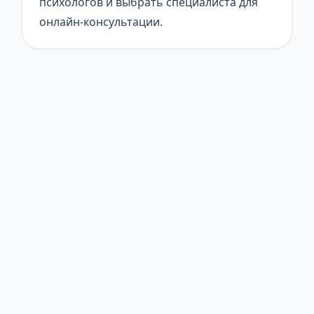
психологов и выбрать специалиста для
онлайн-консультации.
© 2026 Онлайн Психолог. Все права защищены.
Статьи
Найти психолога
Тесты
Вся информация на сайте носит информационный характер и