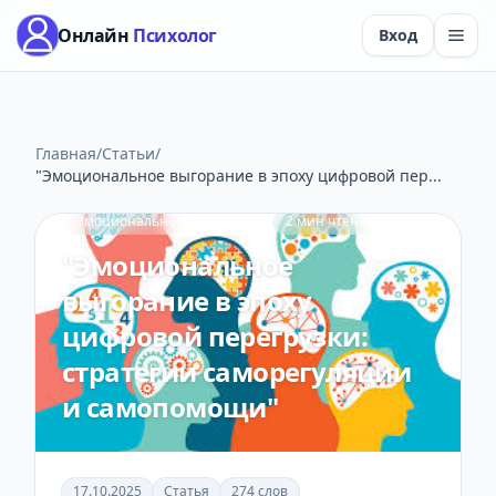
Онлайн
Психолог
Вход
Главная
/
Статьи
/
"Эмоциональное выгорание в эпоху цифровой пер...
Эмоциональное выгорание
2 мин чтения
"Эмоциональное
выгорание в эпоху
цифровой перегрузки:
стратегии саморегуляции
и самопомощи"
17.10.2025
Статья
274 слов